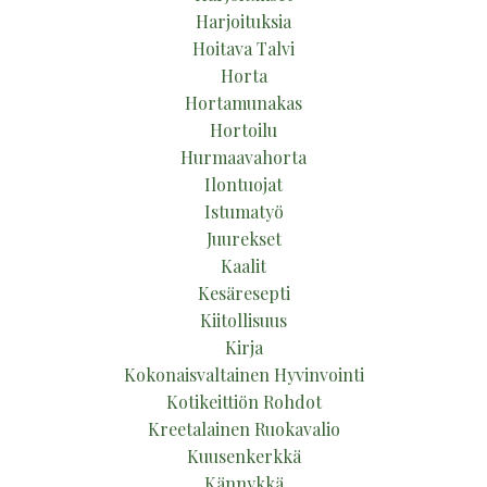
Harjoituksia
Hoitava Talvi
Horta
Hortamunakas
Hortoilu
Hurmaavahorta
Ilontuojat
Istumatyö
Juurekset
Kaalit
Kesäresepti
Kiitollisuus
Kirja
Kokonaisvaltainen Hyvinvointi
Kotikeittiön Rohdot
Kreetalainen Ruokavalio
Kuusenkerkkä
Kännykkä