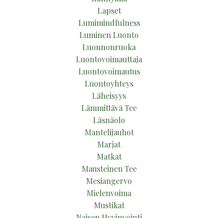
Lapset
Lumimindfulness
Luminen Luonto
Luonnonruoka
Luontovoimauttaja
Luontovoimautus
Luontoyhteys
Läheisyys
Lämmittävä Tee
Läsnäolo
Mantelijauhot
Marjat
Matkat
Mausteinen Tee
Mesiangervo
Mielenvoima
Mustikat
Naisen Hyvinvointi