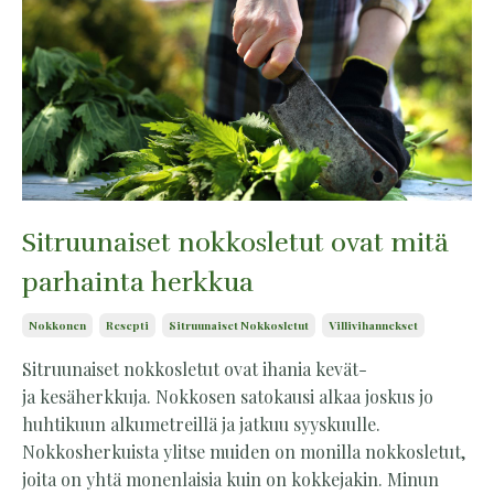
Sitruunaiset nokkosletut ovat mitä
parhainta herkkua
Nokkonen
Resepti
Sitruunaiset Nokkosletut
Villivihannekset
Sitruunaiset nokkosletut ovat ihania kevät-
ja kesäherkkuja. Nokkosen satokausi alkaa joskus jo
huhtikuun alkumetreillä ja jatkuu syyskuulle.
Nokkosherkuista ylitse muiden on monilla nokkosletut,
joita on yhtä monenlaisia kuin on kokkejakin. Minun