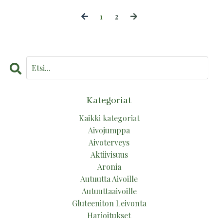
1
2
Kategoriat
Kaikki kategoriat
Aivojumppa
Aivoterveys
Aktiivisuus
Aronia
Autuutta Aivoille
Autuuttaaivoille
Gluteeniton Leivonta
Harjoitukset