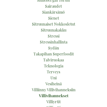
Runebergin Torttu
Sairaudet
Siankärsämö
Sienet
Sitruunaiset Nokkosletut
Sitruunakakku
Stressi
Stressinhallinta
Sydän
Takapihan Superfoodit
Talviruokaa
Teknologia
Terveys
Uni
Vesiheinä
Villiinny Villivihanneksiin
Villivihannekset
Villiyrtit