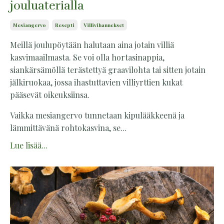
jouluaterialla
Mesiangervo
Resepti
Villivihannekset
Meillä joulupöytään halutaan aina jotain villiä
kasvimaailmasta. Se voi olla hortasinappia,
siankärsämöllä terästettyä graavilohta tai sitten jotain
jälkiruokaa, jossa ihastuttavien villiyrttien kukat
pääsevät oikeuksiinsa.
Vaikka mesiangervo tunnetaan kipulääkkeenä ja
lämmittävänä rohtokasvina, se...
Lue lisää...