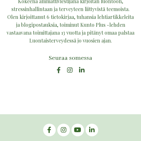
Kokeena ammattiviestijänä kirjoitan luontoon,
stressinhallintaan ja terveyteen liittyvistä teemoista.
Olen kirjoittanut 6 tietokirjaa, tuhansia lehtiartikkeleita
ja blogipostauksia, toiminut Kunto Plus -lehden
vastaavana toimittajana 13 vuotta ja pitänyt omaa palstaa
Luontaisterveydessä jo vuosien ajan.
Seuraa somessa