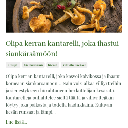
Olipa kerran kantarelli, joka ihastui
siankärsämöön!
Resepti
Siankärsämö
Sienet
Villivihannekset
Olipa kerran kantarelli, joka kasvoi koivikossa ja ihastui
komeaan siankärsämöön… Näin voisi alkaa villiyrtteihin
ja sienestykseen hurahtaneen herkuttelijan kesäsatu.
Kantarelleja pullahtelee sieltä täältä ja villiyrttejäkin
löytyy joka paikasta ja todella laadukkaina. Kuluvan
kesän runsaat ja lämpi...
Lue lisää...