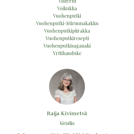
Villiyrtti
Voikukka
Vuohenputki
Vuohenputki-Stiruunakakku
Vuohenputkipiirakka
Vuohenputkiresepti
Vuohenputkisaganaki
Yrttihauduke
Raija Kivimetsä
Kirjailija