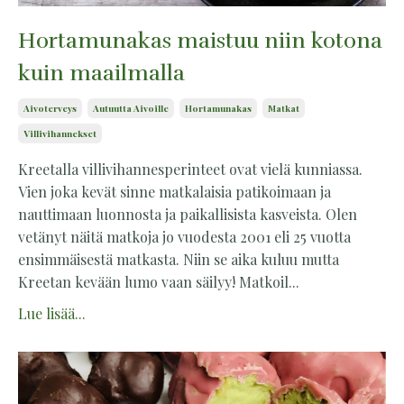
Hortamunakas maistuu niin kotona
kuin maailmalla
Aivoterveys
Autuutta Aivoille
Hortamunakas
Matkat
Villivihannekset
Kreetalla villivihannesperinteet ovat vielä kunniassa.
Vien joka kevät sinne matkalaisia patikoimaan ja
nauttimaan luonnosta ja paikallisista kasveista. Olen
vetänyt näitä matkoja jo vuodesta 2001 eli 25 vuotta
ensimmäisestä matkasta. Niin se aika kuluu mutta
Kreetan kevään lumo vaan säilyy! Matkoil...
Lue lisää...