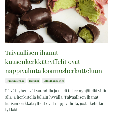
Taivaallisen ihanat
kuusenkerkkätryffelit ovat
nappivalinta kaamosherkutteluun
Kuusenkerkkä
Resepti
Villivihannekset
Päivät lyhenevät vauhdilla ja mieli tekee nyhjötellä viltin
alla ja herkutella jollain hyvällä. Taivaallisen ihanat
kuusenkerkkätryffelit ovat nappivalinta, josta kehokin
tykkää.