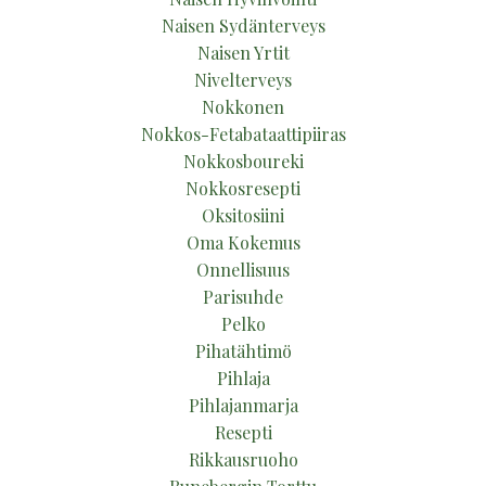
Naisen Sydänterveys
Naisen Yrtit
Nivelterveys
Nokkonen
Nokkos-Fetabataattipiiras
Nokkosboureki
Nokkosresepti
Oksitosiini
Oma Kokemus
Onnellisuus
Parisuhde
Pelko
Pihatähtimö
Pihlaja
Pihlajanmarja
Resepti
Rikkausruoho