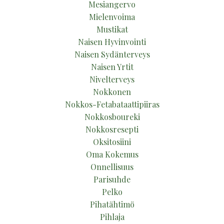
Mesiangervo
Mielenvoima
Mustikat
Naisen Hyvinvointi
Naisen Sydänterveys
Naisen Yrtit
Nivelterveys
Nokkonen
Nokkos-Fetabataattipiiras
Nokkosboureki
Nokkosresepti
Oksitosiini
Oma Kokemus
Onnellisuus
Parisuhde
Pelko
Pihatähtimö
Pihlaja