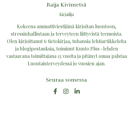
Raija Kivimetsä
Kirjailija
Kokeena ammattiviestijänä kirjoitan luontoon,
stressinhallintaan ja terveyteen liittyvistä teemoista.
Olen kirjoittanut 6 tietokirjaa, tuhansia lehtiartikkeleita
ja blogipostauksia, toiminut Kunto Plus -lehden
vastaavana toimittajana 13 vuotta ja pitänyt omaa palstaa
Luontaisterveydessä jo vuosien ajan.
Seuraa somessa