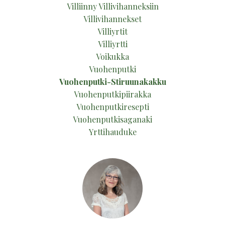
Villiinny Villivihanneksiin
Villivihannekset
Villiyrtit
Villiyrtti
Voikukka
Vuohenputki
Vuohenputki-Stiruunakakku
Vuohenputkipiirakka
Vuohenputkiresepti
Vuohenputkisaganaki
Yrttihauduke