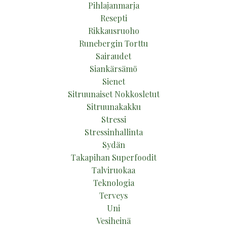
Pihlajanmarja
Resepti
Rikkausruoho
Runebergin Torttu
Sairaudet
Siankärsämö
Sienet
Sitruunaiset Nokkosletut
Sitruunakakku
Stressi
Stressinhallinta
Sydän
Takapihan Superfoodit
Talviruokaa
Teknologia
Terveys
Uni
Vesiheinä