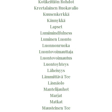
Kotikeittiön Rohdot
Kreetalainen Ruokavalio
Kuusenkerkkä
Kännykkä
Lapset
Lumimindfulness
Luminen Luonto
Luonnonruoka
Luontovoimauttaja
Luontovoimautus
Luontoyhteys
Läheisyys
Lämmittävä Tee
Läsnäolo
Mantelijauhot
Marjat
Matkat
Mausteinen Tee