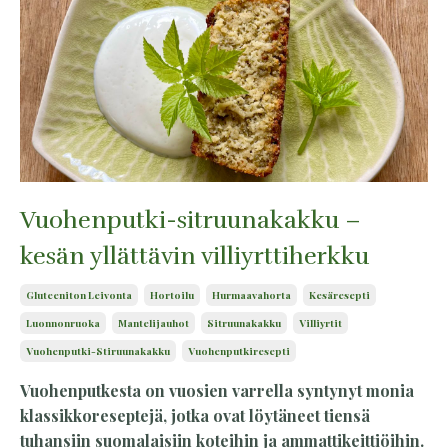
Vuohenputki-sitruunakakku –
kesän yllättävin villiyrttiherkku
Gluteeniton Leivonta
Hortoilu
Hurmaavahorta
Kesäresepti
Luonnonruoka
Mantelijauhot
Sitruunakakku
Villiyrtit
Vuohenputki-Stiruunakakku
Vuohenputkiresepti
Vuohenputkesta on vuosien varrella syntynyt monia
klassikkoreseptejä, jotka ovat löytäneet tiensä
tuhansiin suomalaisiin koteihin ja ammattikeittiöihin.