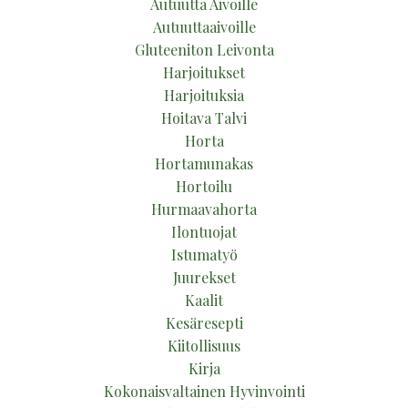
Autuutta Aivoille
Autuuttaaivoille
Gluteeniton Leivonta
Harjoitukset
Harjoituksia
Hoitava Talvi
Horta
Hortamunakas
Hortoilu
Hurmaavahorta
Ilontuojat
Istumatyö
Juurekset
Kaalit
Kesäresepti
Kiitollisuus
Kirja
Kokonaisvaltainen Hyvinvointi