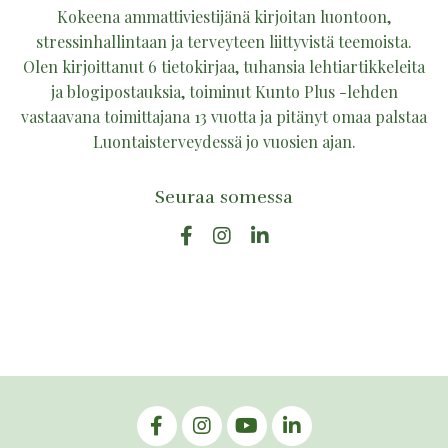
Kokeena ammattiviestijänä kirjoitan luontoon,
stressinhallintaan ja terveyteen liittyvistä teemoista.
Olen kirjoittanut 6 tietokirjaa, tuhansia lehtiartikkeleita
ja blogipostauksia, toiminut Kunto Plus -lehden
vastaavana toimittajana 13 vuotta ja pitänyt omaa palstaa
Luontaisterveydessä jo vuosien ajan.
Seuraa somessa