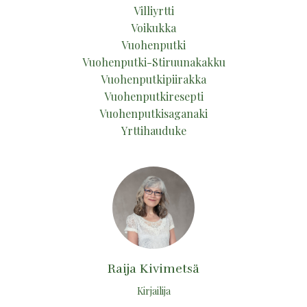
Villiyrtti
Voikukka
Vuohenputki
Vuohenputki-Stiruunakakku
Vuohenputkipiirakka
Vuohenputkiresepti
Vuohenputkisaganaki
Yrttihauduke
Raija Kivimetsä
Kirjailija