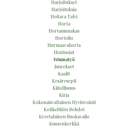
Harjoitukset
Harjoituksia
Hoitava Talvi
Horta
Hortamunakas
Hortoilu
Hurmaavahorta
Ilontuojat
Istumatyö
Juurekset
Kaalit
Kesäresepti
Kiitollisuus
Kirja
Kokonaisvaltainen Hyvinvointi
Kotikeittiön Rohdot
Kreetalainen Ruokavalio
Kuusenkerkkä