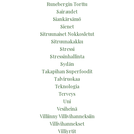
Runebergin Torttu
Sairaudet
Siankärsämö
Sienet
Sitruunaiset Nokkosletut
Sitruunakakku
Stressi
Stressinhallinta
Sydän
Takapihan Superfoodit
Talviruokaa
Teknologia
Terveys
Uni
Vesiheinä
Villiinny Villivihanneksiin
Villivihannekset
Villiyrtit