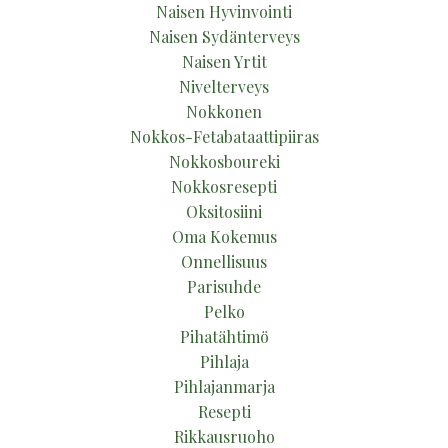
Naisen Hyvinvointi
Naisen Sydänterveys
Naisen Yrtit
Nivelterveys
Nokkonen
Nokkos-Fetabataattipiiras
Nokkosboureki
Nokkosresepti
Oksitosiini
Oma Kokemus
Onnellisuus
Parisuhde
Pelko
Pihatähtimö
Pihlaja
Pihlajanmarja
Resepti
Rikkausruoho