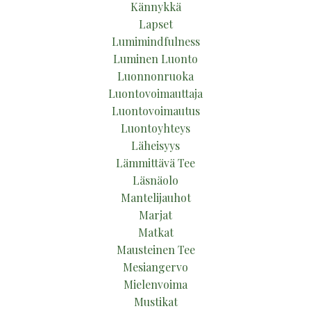
Kännykkä
Lapset
Lumimindfulness
Luminen Luonto
Luonnonruoka
Luontovoimauttaja
Luontovoimautus
Luontoyhteys
Läheisyys
Lämmittävä Tee
Läsnäolo
Mantelijauhot
Marjat
Matkat
Mausteinen Tee
Mesiangervo
Mielenvoima
Mustikat