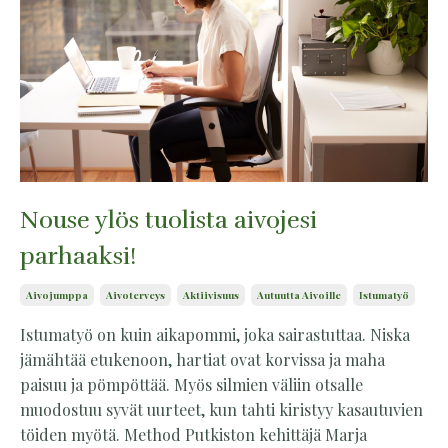
Nouse ylös tuolista aivojesi
parhaaksi!
Aivojumppa
Aivoterveys
Aktiivisuus
Autuutta Aivoille
Istumatyö
Istumatyö on kuin aikapommi, joka sairastuttaa. Niska
jämähtää etukenoon, hartiat ovat korvissa ja maha
paisuu ja pömpöttää. Myös silmien väliin otsalle
muodostuu syvät uurteet, kun tahti kiristyy kasautuvien
töiden myötä. Method Putkiston kehittäjä Marja