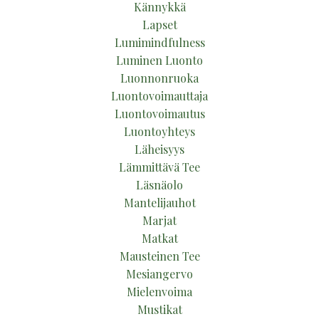
Kännykkä
Lapset
Lumimindfulness
Luminen Luonto
Luonnonruoka
Luontovoimauttaja
Luontovoimautus
Luontoyhteys
Läheisyys
Lämmittävä Tee
Läsnäolo
Mantelijauhot
Marjat
Matkat
Mausteinen Tee
Mesiangervo
Mielenvoima
Mustikat