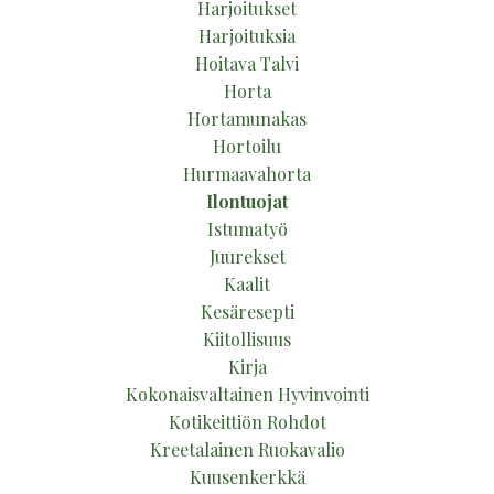
Harjoitukset
Harjoituksia
Hoitava Talvi
Horta
Hortamunakas
Hortoilu
Hurmaavahorta
Ilontuojat
Istumatyö
Juurekset
Kaalit
Kesäresepti
Kiitollisuus
Kirja
Kokonaisvaltainen Hyvinvointi
Kotikeittiön Rohdot
Kreetalainen Ruokavalio
Kuusenkerkkä