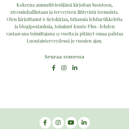
Kokeena ammattiviestijänä kirjoitan luontoon,
stressinhallintaan ja terveyteen liittyvistä teemoista.
Olen kirjoittanut 6 tietokirjaa, tuhansia lehtiartikkeleita
ja blogipostauksia, toiminut Kunto Plus -lehden
vastaavana toimittajana 13 vuotta ja pitänyt omaa palstaa
Luontaisterveydessä jo vuosien ajan.
Seuraa somessa