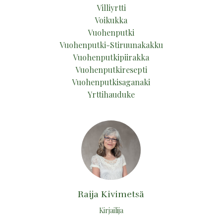
Villiyrtti
Voikukka
Vuohenputki
Vuohenputki-Stiruunakakku
Vuohenputkipiirakka
Vuohenputkiresepti
Vuohenputkisaganaki
Yrttihauduke
Raija Kivimetsä
Kirjailija