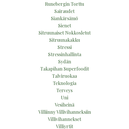
Runebergin Torttu
Sairaudet
Siankärsämö
Sienet
Sitruunaiset Nokkosletut
Sitruunakakku
Stressi
Stressinhallinta
Sydän
Takapihan Superfoodit
Talviruokaa
Teknologia
Terveys
Uni
Vesiheinä
Villiinny Villivihanneksiin
Villivihannekset
Villiyrtit