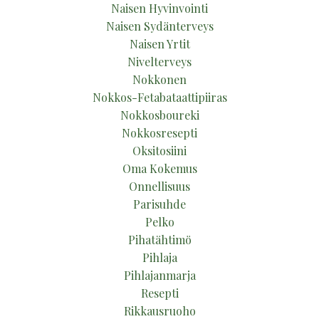
Naisen Hyvinvointi
Naisen Sydänterveys
Naisen Yrtit
Nivelterveys
Nokkonen
Nokkos-Fetabataattipiiras
Nokkosboureki
Nokkosresepti
Oksitosiini
Oma Kokemus
Onnellisuus
Parisuhde
Pelko
Pihatähtimö
Pihlaja
Pihlajanmarja
Resepti
Rikkausruoho