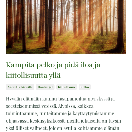
Kampita pelko ja pidä iloa ja
kiitollisuutta yllä
Autuutta Aivoille
Ilontuojat
Kiitollisuus
Pelko
Hyvään elämään kuuluu tasapainoilua myrskyssä ja
seesteisemmissä vesissä. Aivoissa, kaikkea
toimintaamme, tunteitamme ja käyttäytymistämme
ohjaavassa keskusyksikössä, meillä jokaisella on täysin
yksilölliset välineet, joiden avulla kohtaamme elämän