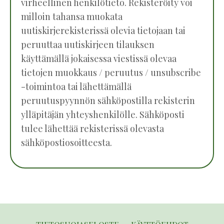
virheellinen henkilötieto. Rekisteröity voi
milloin tahansa muokata
uutiskirjerekisterissä olevia tietojaan tai
peruuttaa uutiskirjeen tilauksen
käyttämällä jokaisessa viestissä olevaa
tietojen muokkaus / peruutus / unsubscribe
-toimintoa tai lähettämällä
peruutuspyynnön sähköpostilla rekisterin
ylläpitäjän yhteyshenkilölle. Sähköposti
tulee lähettää rekisterissä olevasta
sähköpostiosoitteesta.