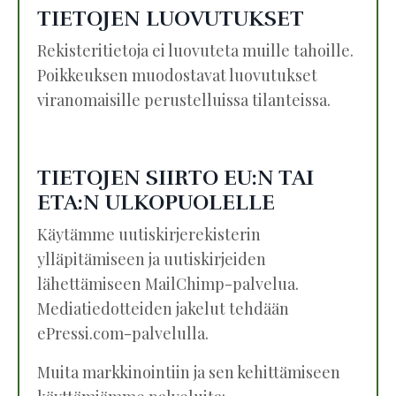
TIETOJEN LUOVUTUKSET
Rekisteritietoja ei luovuteta muille tahoille.
Poikkeuksen muodostavat luovutukset
viranomaisille perustelluissa tilanteissa.
TIETOJEN SIIRTO EU:N TAI
ETA:N ULKOPUOLELLE
Käytämme uutiskirjerekisterin
ylläpitämiseen ja uutiskirjeiden
lähettämiseen MailChimp-palvelua.
Mediatiedotteiden jakelut tehdään
ePressi.com-palvelulla.
Muita markkinointiin ja sen kehittämiseen