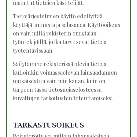
mainitut tietojen käsittelijät.
Tietojärjestelmien käyttö edellyttää
käyttäjätunnusta ja salasanaa. Käyttöoikeus
on vain niillä rekisterin omistajan
työntekijöillä, jotka tarvitsevat tietoja
työtehtävissään.
Säilytämme rekisterissä olevia tietoja
kulloinkin voimassaolevan lainsäädännön
mukaisesti ja vain niin kauan, kuin on
tarpeen tässä tietosuojaselosteessa
kuvattujen tarkoitusten toteuttamiseksi.
TARKASTUSOIKEUS
Rekisteröity voi milloin tahansa katsoa