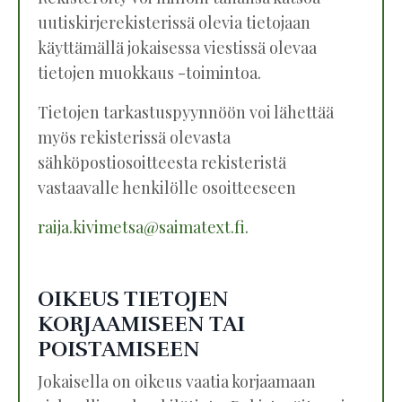
uutiskirjerekisterissä olevia tietojaan
käyttämällä jokaisessa viestissä olevaa
tietojen muokkaus -toimintoa.
Tietojen tarkastuspyynnöön voi lähettää
myös rekisterissä olevasta
sähköpostiosoitteesta rekisteristä
vastaavalle henkilölle osoitteeseen
raija.kivimetsa@saimatext.fi
.
OIKEUS TIETOJEN
KORJAAMISEEN TAI
POISTAMISEEN
Jokaisella on oikeus vaatia korjaamaan