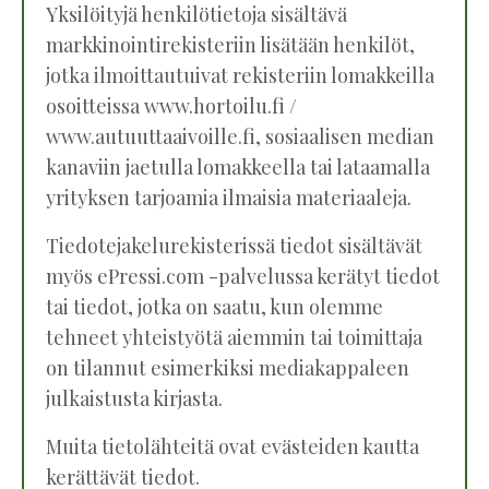
Yksilöityjä henkilötietoja sisältävä
markkinointirekisteriin lisätään henkilöt,
jotka ilmoittautuivat rekisteriin lomakkeilla
osoitteissa www.hortoilu.fi /
www.autuuttaaivoille.fi, sosiaalisen median
kanaviin jaetulla lomakkeella tai lataamalla
yrityksen tarjoamia ilmaisia materiaaleja.
Tiedotejakelurekisterissä tiedot sisältävät
myös ePressi.com -palvelussa kerätyt tiedot
tai tiedot, jotka on saatu, kun olemme
tehneet yhteistyötä aiemmin tai toimittaja
on tilannut esimerkiksi mediakappaleen
julkaistusta kirjasta.
Muita tietolähteitä ovat evästeiden kautta
kerättävät tiedot.