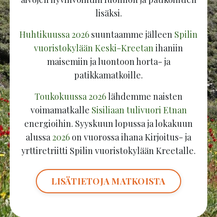
lisäksi.
Huhtikuussa 2026
suuntaamme jälleen
Spilin
vuoristokylään Keski-Kreetan
ihaniin
maisemiin ja luontoon horta- ja
patikkamatkoille.
Toukokuussa 2026
lähdemme naisten
voimamatkalle
Sisiliaan tulivuori Etnan
energioihin. Syyskuun lopussa ja lokakuun
alussa
2026
on vuorossa ihana Kirjoitus- ja
yrttiretriitti Spilin vuoristokylään Kreetalle.
LISÄTIETOJA MATKOISTA