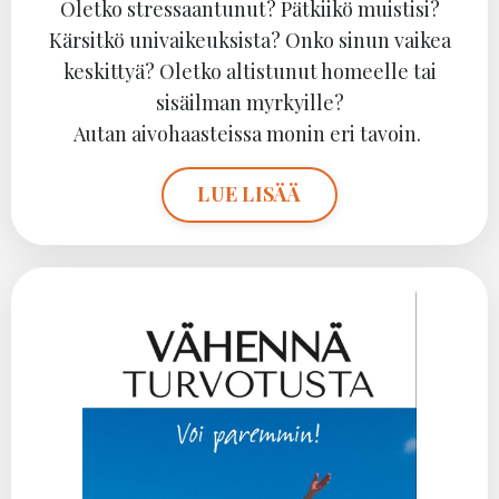
Oletko stressaantunut? Pätkiikö muistisi?
Kärsitkö univaikeuksista? Onko sinun vaikea
keskittyä? Oletko altistunut homeelle tai
sisäilman myrkyille?
Autan aivohaasteissa monin eri tavoin.
LUE LISÄÄ