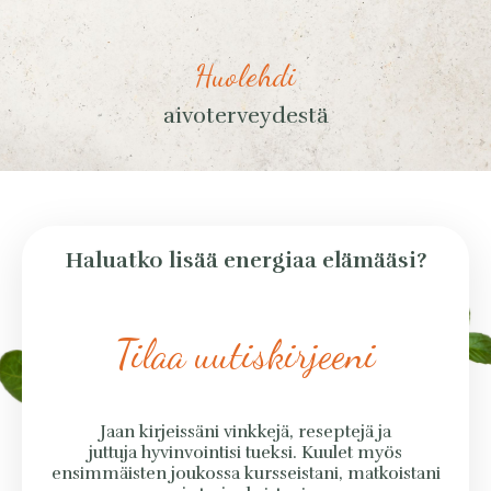
Huolehdi
aivoterveydestä
Haluatko lisää energiaa elämääsi?
Tilaa uutiskirjeeni
Jaan kirjeissäni vinkkejä, reseptejä ja
juttuja hyvinvointisi tueksi. Kuulet myös
ensimmäisten joukossa kursseistani, matkoistani