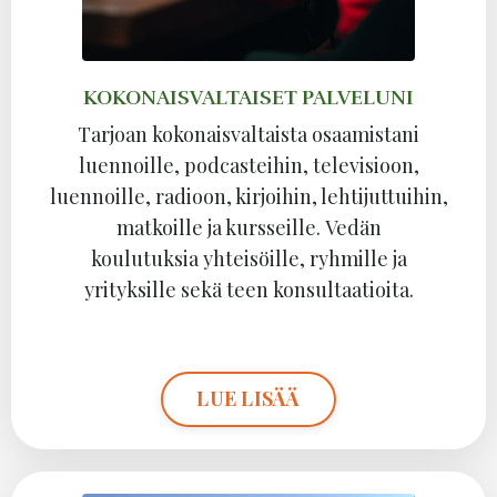
KOKONAISVALTAISET PALVELUNI
Tarjoan kokonaisvaltaista osaamistani
luennoille, podcasteihin, televisioon,
luennoille, radioon, kirjoihin, lehtijuttuihin,
matkoille ja kursseille. Vedän
koulutuksia yhteisöille, ryhmille ja
yrityksille sekä teen konsultaatioita.
LUE LISÄÄ