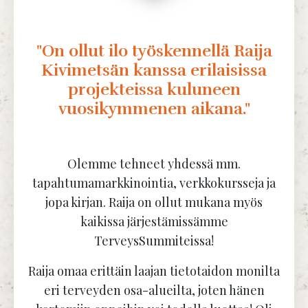
"On ollut ilo työskennellä Raija
Kivimetsän kanssa erilaisissa
projekteissa kuluneen
vuosikymmenen aikana."
Olemme tehneet yhdessä mm.
tapahtumamarkkinointia, verkkokursseja ja
jopa kirjan. Raija on ollut mukana myös
kaikissa järjestämissämme
TerveysSummiteissa!
Raija omaa erittäin laajan tietotaidon monilta
eri terveyden osa-alueilta, joten hänen