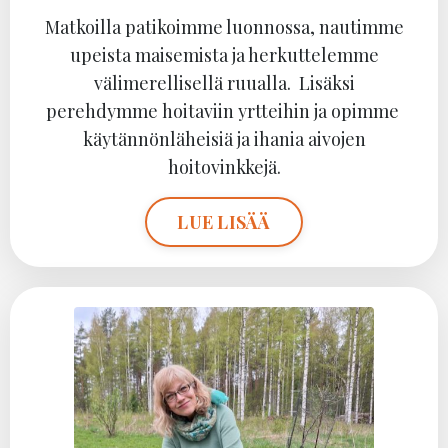
Matkoilla patikoimme luonnossa, nautimme
upeista maisemista ja herkuttelemme
välimerellisellä ruualla. Lisäksi
perehdymme hoitaviin yrtteihin ja opimme
käytännönläheisiä ja ihania aivojen
hoitovinkkejä.
LUE LISÄÄ