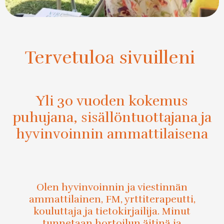
Tervetuloa sivuilleni
Yli 30 vuoden kokemus
puhujana, sisällöntuottajana ja
hyvinvoinnin ammattilaisena
Olen hyvinvoinnin ja viestinnän
ammattilainen, FM, yrttiterapeutti,
kouluttaja ja tietokirjailija. Minut
tunnetaan hortoilun äitinä ja