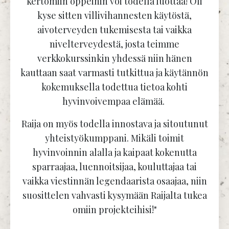
kertomiin oppeihin voi todella luottaa! Oli
kyse sitten villivihannesten käytöstä,
aivoterveyden tukemisesta tai vaikka
nivelterveydestä, josta teimme
verkkokurssinkin yhdessä niin hänen
kauttaan saat varmasti tutkittua ja käytännön
kokemuksella todettua tietoa kohti
hyvinvoivempaa elämää.
Raija on myös todella innostava ja sitoutunut
yhteistyökumppani. Mikäli toimit
hyvinvoinnin alalla ja kaipaat kokenutta
sparraajaa, luennoitsijaa, kouluttajaa tai
vaikka viestinnän legendaarista osaajaa, niin
suosittelen vahvasti kysymään Raijalta tukea
omiin projekteihisi!"