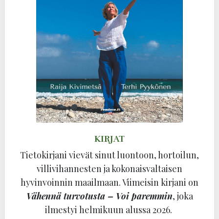
KIRJAT
Tietokirjani vievät sinut luontoon, hortoilun,
villivihannesten ja kokonaisvaltaisen
hyvinvoinnin maailmaan. Viimeisin kirjani on
Vähennä turvotusta – Voi paremmin
, joka
ilmestyi helmikuun alussa 2026.