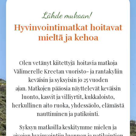
Lähde mukaan!
Hyvinvointimatkat hoitavat
mieltä ja kehoa
O
len vetänyt
kiitettyjä hoitavia matkoja
Välimerelle Kreetan vuoristo- ja rantakyliin
keväisin ja syksyisin jo 25 vuoden
ajan.
Matkojen pääosia näyttelevät keväisin
luonto, kasvit ja villiyrtit, kukkaloisto,
herkullinen aito ruoka, yhdessäolo, elämästä
nauttiminen ja patikointi.
Syksyn matkoilla keskitymme mielen ja
aivojen hyvinvointiin luonnon ja patikointien