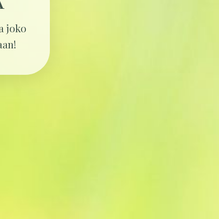
A
ta joko
aan!