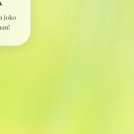
A
ta joko
aan!