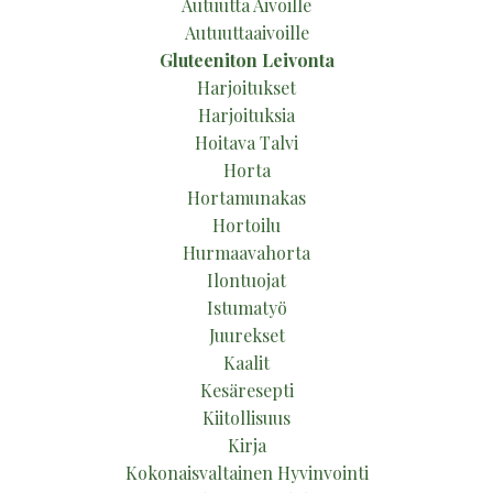
Autuutta Aivoille
Autuuttaaivoille
Gluteeniton Leivonta
Harjoitukset
Harjoituksia
Hoitava Talvi
Horta
Hortamunakas
Hortoilu
Hurmaavahorta
Ilontuojat
Istumatyö
Juurekset
Kaalit
Kesäresepti
Kiitollisuus
Kirja
Kokonaisvaltainen Hyvinvointi