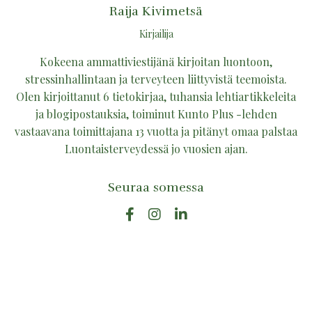
Raija Kivimetsä
Kirjailija
Kokeena ammattiviestijänä kirjoitan luontoon,
stressinhallintaan ja terveyteen liittyvistä teemoista.
Olen kirjoittanut 6 tietokirjaa, tuhansia lehtiartikkeleita
ja blogipostauksia, toiminut Kunto Plus -lehden
vastaavana toimittajana 13 vuotta ja pitänyt omaa palstaa
Luontaisterveydessä jo vuosien ajan.
Seuraa somessa