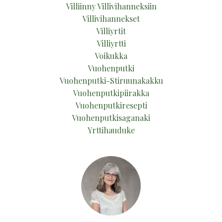
Villiinny Villivihanneksiin
Villivihannekset
Villiyrtit
Villiyrtti
Voikukka
Vuohenputki
Vuohenputki-Stiruunakakku
Vuohenputkipiirakka
Vuohenputkiresepti
Vuohenputkisaganaki
Yrttihauduke