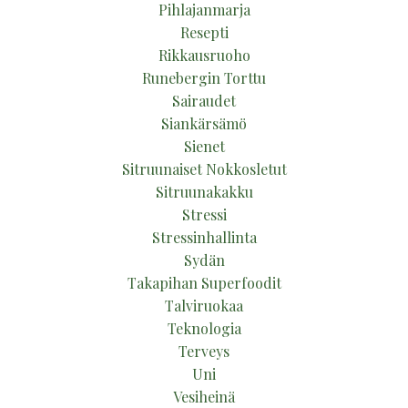
Pihlajanmarja
Resepti
Rikkausruoho
Runebergin Torttu
Sairaudet
Siankärsämö
Sienet
Sitruunaiset Nokkosletut
Sitruunakakku
Stressi
Stressinhallinta
Sydän
Takapihan Superfoodit
Talviruokaa
Teknologia
Terveys
Uni
Vesiheinä