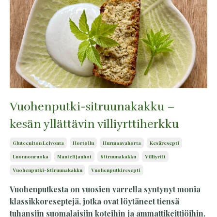
Vuohenputki-sitruunakakku –
kesän yllättävin villiyrttiherkku
Gluteeniton Leivonta
Hortoilu
Hurmaavahorta
Kesäresepti
Luonnonruoka
Mantelijauhot
Sitruunakakku
Villiyrtit
Vuohenputki-Stiruunakakku
Vuohenputkiresepti
Vuohenputkesta on vuosien varrella syntynyt monia
klassikkoreseptejä, jotka ovat löytäneet tiensä
tuhansiin suomalaisiin koteihin ja ammattikeittiöihin.