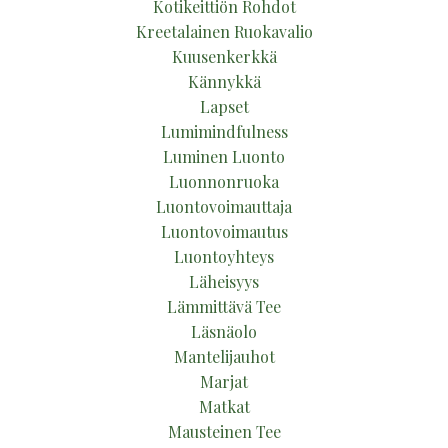
Kotikeittiön Rohdot
Kreetalainen Ruokavalio
Kuusenkerkkä
Kännykkä
Lapset
Lumimindfulness
Luminen Luonto
Luonnonruoka
Luontovoimauttaja
Luontovoimautus
Luontoyhteys
Läheisyys
Lämmittävä Tee
Läsnäolo
Mantelijauhot
Marjat
Matkat
Mausteinen Tee