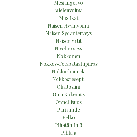
Mesiangervo
Mielenvoima
Mustikat
Naisen Hyvinvointi
Naisen Sydänterveys
Naisen Yrtit
Nivelterveys
Nokkonen
Nokkos-Fetabataattipiiras
Nokkosboureki
Nokkosresepti
Oksitosiini
Oma Kokemus
Onnellisuus
Parisuhde
Pelko
Pihatähtimö
Pihlaja