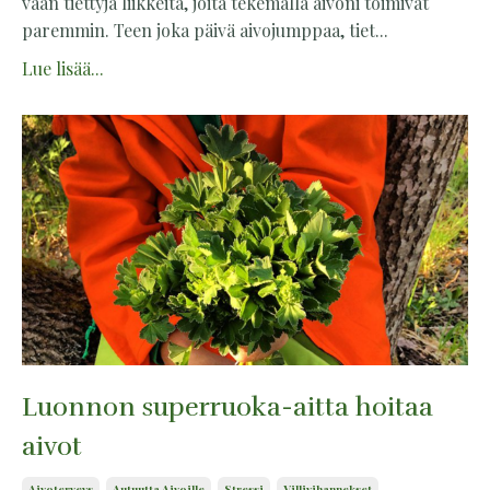
vaan tiettyjä liikkeitä, joita tekemällä aivoni toimivat
paremmin. Teen joka päivä aivojumppaa, tiet...
Lue lisää...
Luonnon superruoka-aitta hoitaa
aivot
Aivoterveys
Autuutta Aivoille
Stressi
Villivihannekset