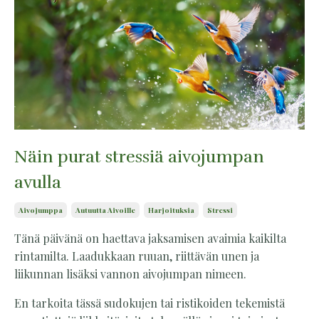
Näin purat stressiä aivojumpan
avulla
Aivojumppa
Autuutta Aivoille
Harjoituksia
Stressi
Tänä päivänä on haettava jaksamisen avaimia kaikilta
rintamilta. Laadukkaan ruuan, riittävän unen ja
liikunnan lisäksi vannon aivojumpan nimeen.
En tarkoita tässä sudokujen tai ristikoiden tekemistä