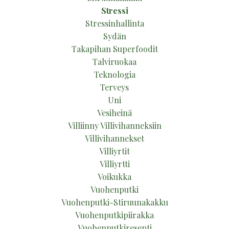
Stressi
Stressinhallinta
Sydän
Takapihan Superfoodit
Talviruokaa
Teknologia
Terveys
Uni
Vesiheinä
Villiinny Villivihanneksiin
Villivihannekset
Villiyrtit
Villiyrtti
Voikukka
Vuohenputki
Vuohenputki-Stiruunakakku
Vuohenputkipiirakka
Vuohenputkiresepti