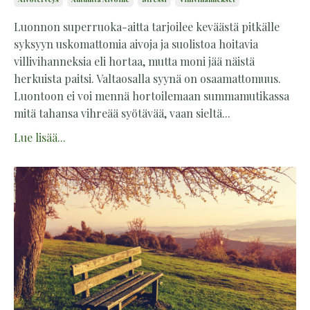
Luonnon superruoka-aitta tarjoilee keväästä pitkälle
syksyyn uskomattomia aivoja ja suolistoa hoitavia
villivihanneksia eli hortaa, mutta moni jää näistä
herkuista paitsi. Valtaosalla syynä on osaamattomuus.
Luontoon ei voi mennä hortoilemaan summamutikassa
mitä tahansa vihreää syötävää, vaan sieltä...
Lue lisää...