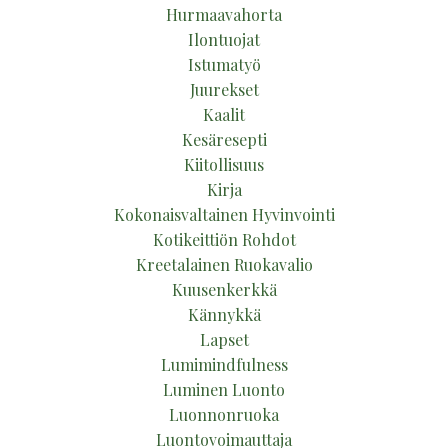
Hurmaavahorta
Ilontuojat
Istumatyö
Juurekset
Kaalit
Kesäresepti
Kiitollisuus
Kirja
Kokonaisvaltainen Hyvinvointi
Kotikeittiön Rohdot
Kreetalainen Ruokavalio
Kuusenkerkkä
Kännykkä
Lapset
Lumimindfulness
Luminen Luonto
Luonnonruoka
Luontovoimauttaja