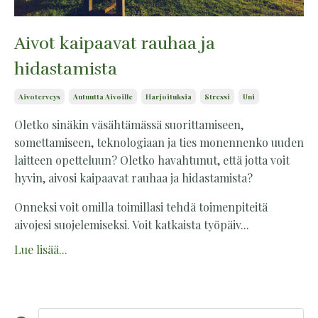
Aivot kaipaavat rauhaa ja
hidastamista
Aivoterveys
Autuutta Aivoille
Harjoituksia
Stressi
Uni
Oletko sinäkin väsähtämässä suorittamiseen,
somettamiseen, teknologiaan ja ties monennenko uuden
laitteen opetteluun? Oletko havahtunut, että jotta voit
hyvin, aivosi kaipaavat rauhaa ja hidastamista?
Onneksi voit omilla toimillasi tehdä toimenpiteitä
aivojesi suojelemiseksi. Voit katkaista työpäiv...
Lue lisää...