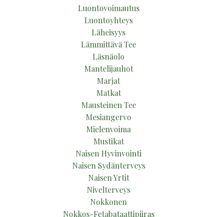
Luontovoimautus
Luontoyhteys
Läheisyys
Lämmittävä Tee
Läsnäolo
Mantelijauhot
Marjat
Matkat
Mausteinen Tee
Mesiangervo
Mielenvoima
Mustikat
Naisen Hyvinvointi
Naisen Sydänterveys
Naisen Yrtit
Nivelterveys
Nokkonen
Nokkos-Fetabataattipiiras