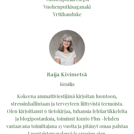
Vuohenputkisaganaki
Yrttihauduke
Raija Kivimetsä
Kirjailija
Kokeena ammattiviestijänä kirjoitan luontoon,
stressinhallintaan ja terveyteen liittyvistä teemoista.
Olen kirjoittanut 6 tietokirjaa, tuhansia lehtiartikkeleita
ja blogipostauksia, toiminut Kunto Plus -lehden
vastaavana toimittajana 13 vuotta ja pitänyt omaa palstaa
Luontaisterveydessä jo vuosien ajan.