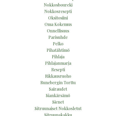
Nokkosboureki
Nokkosresepti
Oksitosiini
Oma Kokemus
Onnellisuus
Parisuhde
Pelko
Pihatähtimö
Pihlaja
Pihlajanmarja
Resepti
Rikkausruoho
Runebergin Torttu
Sairaudet
Siankärsämö
Sienet
Sitruunaiset Nokkosletut
Sitruunakakku