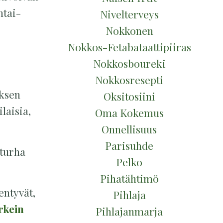
ntai-
Nivelterveys
Nokkonen
Nokkos-Fetabataattipiiras
Nokkosboureki
Nokkosresepti
yksen
Oksitosiini
laisia,
Oma Kokemus
Onnellisuus
Parisuhde
 turha
Pelko
Pihatähtimö
entyvät,
Pihlaja
rkein
Pihlajanmarja