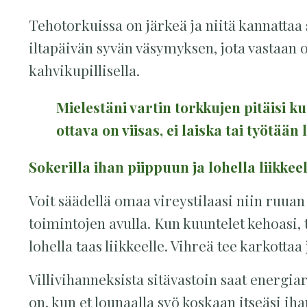
Tehotorkuissa on järkeä ja niitä kannattaa 
iltapäivän syvän väsymyksen, jota vastaan o
kahvikupillisella.
Mielestäni vartin torkkujen pitäisi 
ottava on viisas, ei laiska tai työtään
Sokerilla ihan piippuun ja lohella liikkee
Voit säädellä omaa vireystilaasi niin ruua
toimintojen avulla. Kun kuuntelet kehoasi, t
lohella taas liikkeelle. Vihreä tee karkott
Villivihanneksista sitävastoin saat energia
on, kun et lounaalla syö koskaan itseäsi iha