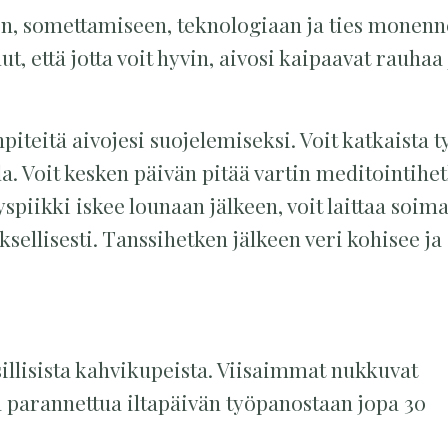
en, somettamiseen, teknologiaan ja ties monen
, että jotta voit hyvin, aivosi kaipaavat rauhaa 
piteitä aivojesi suojelemiseksi. Voit katkaista 
la. Voit kesken päivän pitää vartin meditointihe
spiikki iskee lounaan jälkeen, voit laittaa soim
ellisesti. Tanssihetken jälkeen veri kohisee ja
sillisista kahvikupeista. Viisaimmat nukkuvat
lä parannettua iltapäivän työpanostaan jopa 30