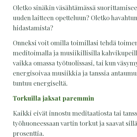
Oletko sinäkin väsähtämässä suorittamise
uuden laitteen opetteluun? Oletko havahtunut
hidastamista?
Onneksi voit omilla toimillasi tehdä toimen
meditoimalla ja musiikillisilla kahvikupeil
vaikka omassa työtuolissasi, tai kun väsymy
energisoivaa musiikkia ja tanssia antaumuks
tuntuu energiseltä.
Torkuilla jaksat paremmin
Kaikki eivät innostu meditaatiosta tai tans
työhuoneessaan vartin torkut ja saavat sil
prosenttia.