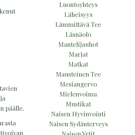
Luontoyhteys
okenut
Läheisyys
Lämmittävä Tee
Läsnäolo
Mantelijauhot
Marjat
Matkat
Mausteinen Tee
Mesiangervo
ttavien
Mielenvoima
ja
Mustikat
n päälle.
Naisen Hyvinvointi
arasta
Naisen Sydänterveys
ktivoivan
Naisen Yrtit