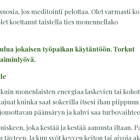
suosia, jos meditointi pelottaa. Olet varmasti k
let koettanut taistella ties monennellako
kuulua jokaisen työpaikan käytäntöön. Torkut
 laiminlyövä.
lle
n kuin monenlaisten energiaa laskevien tai koho
ajuat kuinka saat sokerilla itsesi ihan piippuun 
aa jomottavan päänsäryn ja kahvi saa turbovaihtee
ruiskeen, joka kestää ja kestää aamusta iltaan. P
n täyteen. Ja kun syöt kevyen keiton tai aivoja a