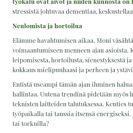
työkalu ovat aivot ja niiden kunnosta on 
stressistä johtuvaa dementiaa, keskustella
Neulomista ja hortoilua
Elämme havahtumisen aikaa. Moni väsähtän
voimaantumiseen menneen ajan asioista. Ke
leipomisesta, hortoilusta, sienestyksestä j
kokkaus mielipuuhaasi ja perheen ja ystävi
Entistä useampi tämän ajan ihminen halua
hallintaa. Uutena trendinä pidetään myös 
teknisten laitteiden talutuksessa. Kenties 
työpaikalla tai tanssia itsensä energiseksi.
tai torkuilla?