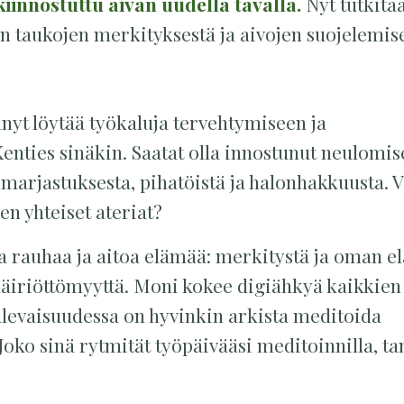
kiinnostuttu aivan uudella tavalla.
Nyt tutkita
an taukojen merkityksestä ja aivojen suojelemis
yt löytää työkaluja tervehtymiseen ja
nties sinäkin. Saatat olla innostunut neulomis
a marjastuksesta, pihatöistä ja halonhakkuusta. 
en yhteiset ateriat?
a rauhaa ja aitoa elämää: merkitystä ja oman 
häiriöttömyyttä. Moni kokee digiähkyä kaikkien
tulevaisuudessa on hyvinkin arkista meditoida
 Joko sinä rytmität työpäivääsi meditoinnilla, tan