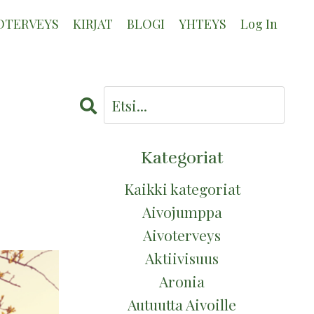
OTERVEYS
KIRJAT
BLOGI
YHTEYS
Log In
Kategoriat
Kaikki kategoriat
Aivojumppa
Aivoterveys
Aktiivisuus
Aronia
Autuutta Aivoille