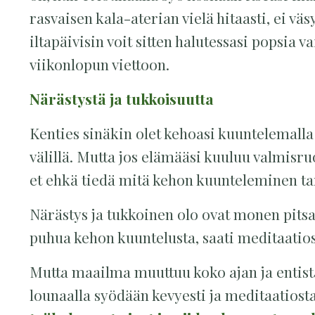
rasvaisen kala-aterian vielä hitaasti, ei vä
iltapäivisin voit sitten halutessasi popsia v
viikonlopun viettoon.
Närästystä ja tukkoisuutta
Kenties sinäkin olet kehoasi kuuntelemalla
välillä. Mutta jos elämääsi kuuluu valmisru
et ehkä tiedä mitä kehon kuunteleminen ta
Närästys ja tukkoinen olo ovat monen pitsa
puhua kehon kuuntelusta, saati meditaatios
Mutta maailma muuttuu koko ajan ja entist
lounaalla syödään kevyesti ja meditaatios