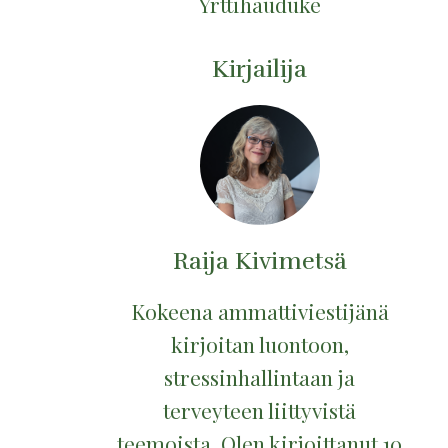
Yrttihauduke
Kirjailija
Raija Kivimetsä
Kokeena ammattiviestijänä
kirjoitan luontoon,
stressinhallintaan ja
terveyteen liittyvistä
teemoista. Olen kirjoittanut 10