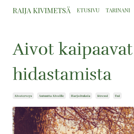
RAIJA KIVIMETSÄ
ETUSIVU
TARINANI
Aivot kaipaavat
hidastamista
Aivoterveys
Autuutta Aivoille
Harjoituksia
Stressi
Uni