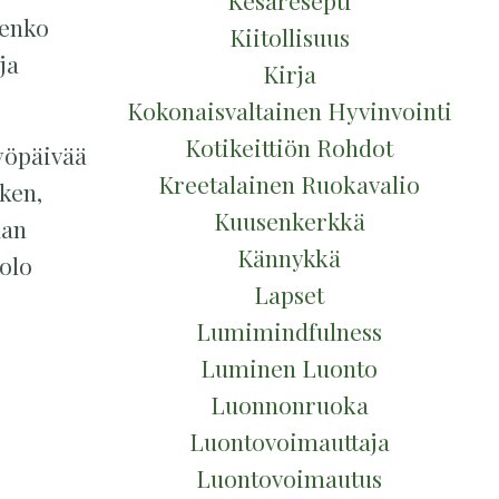
Kesäresepti
nenko
Kiitollisuus
ja
Kirja
Kokonaisvaltainen Hyvinvointi
Kotikeittiön Rohdot
työpäivää
Kreetalainen Ruokavalio
tken,
Kuusenkerkkä
aan
Kännykkä
 olo
Lapset
Lumimindfulness
Luminen Luonto
Luonnonruoka
Luontovoimauttaja
Luontovoimautus