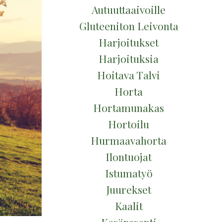
Autuuttaaivoille
Gluteeniton Leivonta
Harjoitukset
Harjoituksia
Hoitava Talvi
Horta
Hortamunakas
Hortoilu
Hurmaavahorta
Ilontuojat
Istumatyö
Juurekset
Kaalit