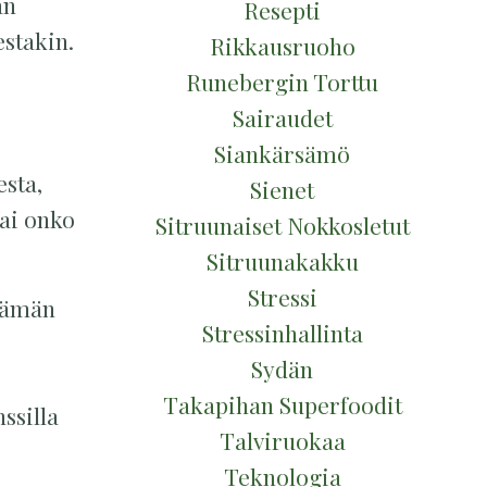
an
Resepti
estakin.
Rikkausruoho
Runebergin Torttu
Sairaudet
Siankärsämö
esta,
Sienet
Vai onko
Sitruunaiset Nokkosletut
Sitruunakakku
Stressi
elämän
Stressinhallinta
Sydän
Takapihan Superfoodit
ssilla
Talviruokaa
Teknologia