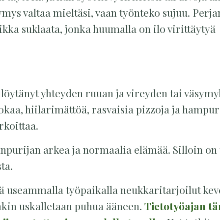
symys valtaa mieltäsi, vaan työnteko sujuu. Perja
aikka suklaata, jonka huumalla on ilo virittäytyä
 löytänyt yhteyden ruuan ja vireyden tai väsym
okaa, hiilarimättöä, rasvaisia pizzoja ja hampuri
rkoittaa.
npurijan arkea ja normaalia elämää. Silloin on
ta.
ä useammalla työpaikalla neukkaritarjoilut kev
takin uskalletaan puhua ääneen.
Tietotyöajan tä