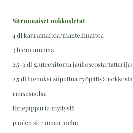
Sitruunaiset nokkosletut
4 dl kauramaitoa/mantelimaitoa
3 luomumunaa
2,5-3 dl gluteenitonta jauhoseosta/tattarij
2,5 dl hienoksi silputtua ryöpättyä nokkost
ruususuolaa
limepippuria myllystä
puolen sitruunan mehu