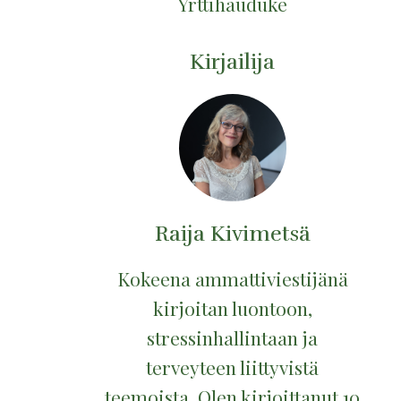
Yrttihauduke
Kirjailija
Raija Kivimetsä
Kokeena ammattiviestijänä
kirjoitan luontoon,
stressinhallintaan ja
terveyteen liittyvistä
teemoista. Olen kirjoittanut 10