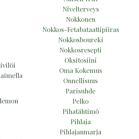
Nivelterveys
Nokkonen
Nokkos-Fetabataattipiiras
Nokkosboureki
Nokkosresepti
Oksitosiini
ivilöi
Oma Kokemus
kaimella
Onnellisuus
Parisuhde
i lemon
Pelko
Pihatähtimö
Pihlaja
Pihlajanmarja