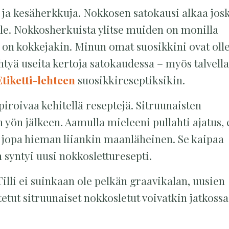
- ja kesäherkkuja. Nokkosen satokausi alkaa josk
lle. Nokkosherkuista ylitse muiden on monilla
n on kokkejakin. Minun omat suosikkini ovat olle
ehtyä useita kertoja satokaudessa – myös talvella
Etiketti-lehteen
suosikkireseptiksikin.
iroivaa kehitellä reseptejä. Sitruunaisten
 yön jälkeen. Aamulla mieleeni pullahti ajatus, 
 jopa hieman liiankin maanläheinen. Se kaipaa
n syntyi uusi nokkosletturesepti.
 Tilli ei suinkaan ole pelkän graavikalan, uusien
stetut sitruunaiset nokkosletut voivatkin jatkossa