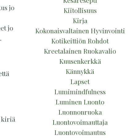
Kesäresepti
us jo
Kiitollisuus
Kirja
et jo
Kokonaisvaltainen Hyvinvointi
.
Kotikeittiön Rohdot
Kreetalainen Ruokavalio
Kuusenkerkkä
Kännykkä
että
Lapset
Lumimindfulness
Luminen Luonto
Luonnonruoka
 kiriä
Luontovoimauttaja
Luontovoimautus