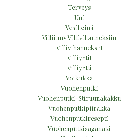
Terveys
Uni
Vesiheinä
Villiinny Villivihanneksiin
Villivihannekset
Villiyrtit
Villiyrtti
Voikukka
Vuohenputki
Vuohenputki-Stiruunakakku
Vuohenputkipiirakka
Vuohenputkiresepti
Vuohenputkisaganaki