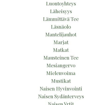
Luontoyhteys
Läheisyys
Lämmittävä Tee
Läsnäolo
Mantelijauhot
Marjat
Matkat
Mausteinen Tee
Mesiangervo
Mielenvoima
Mustikat
Naisen Hyvinvointi
Naisen Sydänterveys
Naisen Yrtit