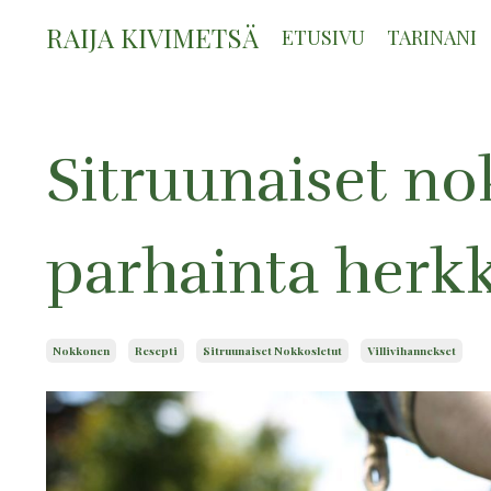
RAIJA KIVIMETSÄ
ETUSIVU
TARINANI
Sitruunaiset no
parhainta herk
Nokkonen
Resepti
Sitruunaiset Nokkosletut
Villivihannekset