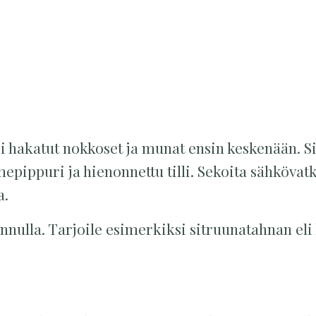
 hakatut nokkoset ja munat ensin keskenään. Si
mepippuri ja hienonnettu tilli. Sekoita sähkövat
a.
annulla. Tarjoile esimerkiksi sitruunatahnan el