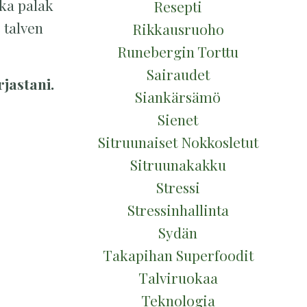
kka palak
Resepti
 talven
Rikkausruoho
Runebergin Torttu
Sairaudet
rjastani.
Siankärsämö
Sienet
Sitruunaiset Nokkosletut
Sitruunakakku
Stressi
Stressinhallinta
Sydän
Takapihan Superfoodit
Talviruokaa
Teknologia