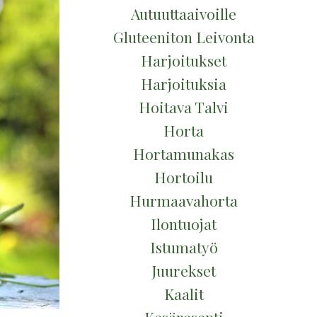
Autuuttaaivoille
Gluteeniton Leivonta
Harjoitukset
Harjoituksia
Hoitava Talvi
Horta
Hortamunakas
Hortoilu
Hurmaavahorta
Ilontuojat
Istumatyö
Juurekset
Kaalit