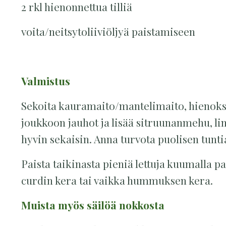
2 rkl hienonnettua tilliä
voita/neitsytoliiviöljyä paistamiseen
Valmistus
Sekoita kauramaito/mantelimaito, hienoksi
joukkoon jauhot ja lisää sitruunanmehu, li
hyvin sekaisin. Anna turvota puolisen tunti
Paista taikinasta pieniä lettuja kuumalla p
curdin kera tai vaikka hummuksen kera.
Muista myös säilöä nokkosta