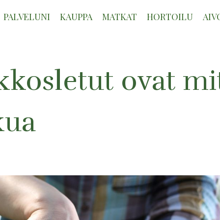
PALVELUNI
KAUPPA
MATKAT
HORTOILU
AIV
kkosletut ovat mi
kua