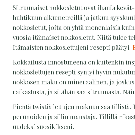
Sitruunaiset nokkosletut ovat ihania kevät
huhtikuun alkumetreillä ja jatkuu syyskuu
nokkosletut, joita on yhtä monenlaisia kui
vuosia itämaiset nokkosletut. Niitä tulee t
Itämaisten nokkoslettujeni resepti päätyi
Kokkailusta innostuneena on kuitenkin insp
nokkoslettujen resepti syntyi hyvin nukutun
nokkosen maku on mineraalinen, ja joskus
raikastusta, ja sitähän saa sitruunasta. Näi
Pientä twistiä lettujen makuun saa tillistä.
perunoiden ja sillin maustaja. Tillillä rika
uudeksi suosikikseni.