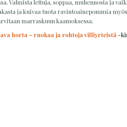
a. Valmista lettuja, soppaa, muhennosta ja vai
Pakasta ja kuivaa tuota ravintoainepommia myös
tarvitaan marraskuun kaamoksessa.
va horta – ruokaa ja rohtoja villiyrteistä
-ki