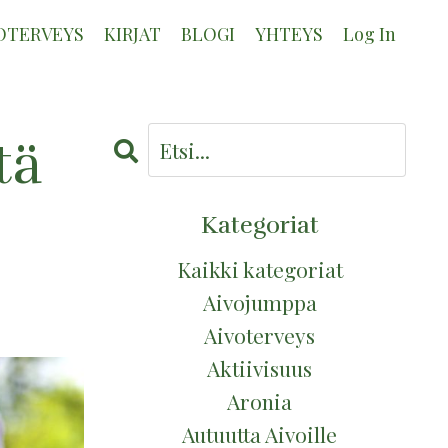
OTERVEYS
KIRJAT
BLOGI
YHTEYS
Log In
tä
Kategoriat
Kaikki kategoriat
Aivojumppa
Aivoterveys
Aktiivisuus
Aronia
Autuutta Aivoille