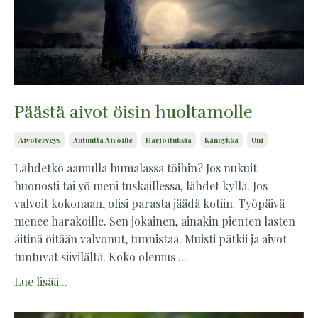
Päästä aivot öisin huoltamolle
Aivoterveys
Autuutta Aivoille
Harjoituksia
Kännykkä
Uni
Lähdetkö aamulla humalassa töihin? Jos nukuit
huonosti tai yö meni tuskaillessa, lähdet kyllä. Jos
valvoit kokonaan, olisi parasta jäädä kotiin. Työpäivä
menee harakoille. Sen jokainen, ainakin pienten lasten
äitinä öitään valvonut, tunnistaa. Muisti pätkii ja aivot
tuntuvat siivilältä. Koko olemus ...
Lue lisää...