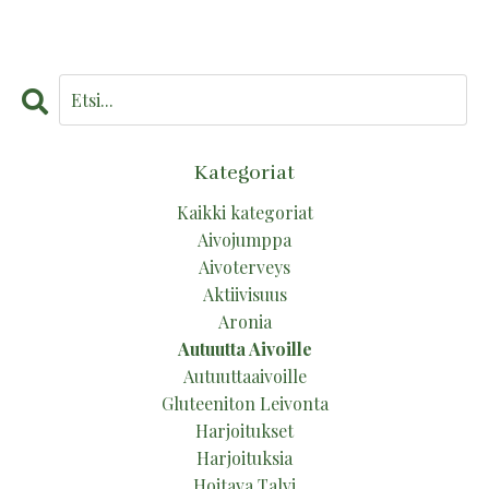
Kategoriat
Kaikki kategoriat
Aivojumppa
Aivoterveys
Aktiivisuus
Aronia
Autuutta Aivoille
Autuuttaaivoille
Gluteeniton Leivonta
Harjoitukset
Harjoituksia
Hoitava Talvi