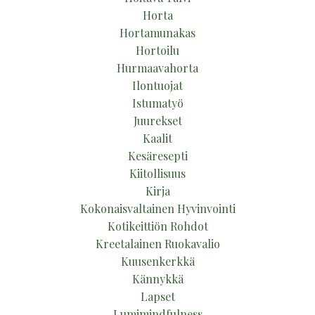
Horta
Hortamunakas
Hortoilu
Hurmaavahorta
Ilontuojat
Istumatyö
Juurekset
Kaalit
Kesäresepti
Kiitollisuus
Kirja
Kokonaisvaltainen Hyvinvointi
Kotikeittiön Rohdot
Kreetalainen Ruokavalio
Kuusenkerkkä
Kännykkä
Lapset
Lumimindfulness