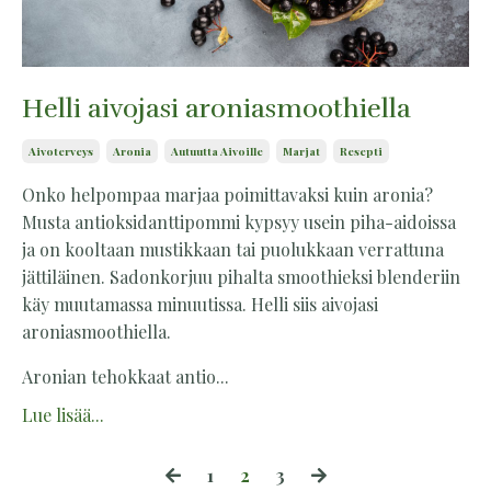
Helli aivojasi aroniasmoothiella
Aivoterveys
Aronia
Autuutta Aivoille
Marjat
Resepti
Onko helpompaa marjaa poimittavaksi kuin aronia?
Musta antioksidanttipommi kypsyy usein piha-aidoissa
ja on kooltaan mustikkaan tai puolukkaan verrattuna
jättiläinen. Sadonkorjuu pihalta smoothieksi blenderiin
käy muutamassa minuutissa. Helli siis aivojasi
aroniasmoothiella.
Aronian tehokkaat antio...
Lue lisää...
1
2
3