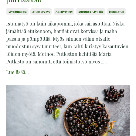
Aivojumppa
Aivoterveys
Aktiivisuus
Autuutta Aivoille
Istumatyö
Istumatyö on kuin aikapommi, joka sairastuttaa. Niska
jämähtää etukenoon, hartiat ovat korvissa ja maha
paisuu ja pömpöttää. Myös silmien väliin otsalle
muodostuu syvät uurteet, kun tahti kiristyy kasautuvien
töiden myötä. Method Putkiston kehittäjä Marja
Putkisto on sanonut, että toimistotyö myös r...
Lue lisää...