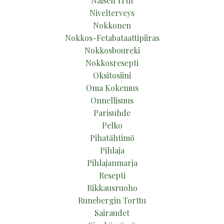
Naisen Yrtit
Nivelterveys
Nokkonen
Nokkos-Fetabataattipiiras
Nokkosboureki
Nokkosresepti
Oksitosiini
Oma Kokemus
Onnellisuus
Parisuhde
Pelko
Pihatähtimö
Pihlaja
Pihlajanmarja
Resepti
Rikkausruoho
Runebergin Torttu
Sairaudet