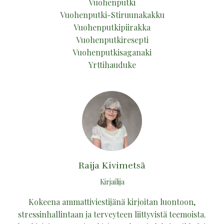
Vuohenputki
Vuohenputki-Stiruunakakku
Vuohenputkipiirakka
Vuohenputkiresepti
Vuohenputkisaganaki
Yrttihauduke
Raija Kivimetsä
Kirjailija
Kokeena ammattiviestijänä kirjoitan luontoon,
stressinhallintaan ja terveyteen liittyvistä teemoista.