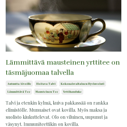
Lämmittävä mausteinen yrttitee on
täsmäjuomaa talvella
Autuutta Aivoille
Hoitava Talvi
Kokonaisvaltainen Hyvinvointi
Lämmittävä Tee
Mausteinen Tee
Yrttihauduke
Talvi ja etenkin kylmä, kuiva pakkassää on rankka
elimistölle. Munuaiset ovat kovilla. Myös maksa ja
suolisto kiukuttelevat. Olo on viluinen, uupunut ja
väsynyt. Immuniteettikin on kovilla.