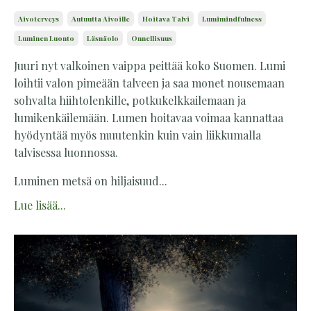
Aivoterveys
Autuutta Aivoille
Hoitava Talvi
Lumimindfulness
Luminen Luonto
Läsnäolo
Onnellisuus
Juuri nyt valkoinen vaippa peittää koko Suomen. Lumi
loihtii valon pimeään talveen ja saa monet nousemaan
sohvalta hiihtolenkille, potkukelkkailemaan ja
lumikenkäilemään. Lumen hoitavaa voimaa kannattaa
hyödyntää myös muutenkin kuin vain liikkumalla
talvisessa luonnossa.
Luminen metsä on hiljaisuud...
Lue lisää...