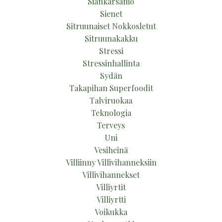
Siankärsämö
Sienet
Sitruunaiset Nokkosletut
Sitruunakakku
Stressi
Stressinhallinta
Sydän
Takapihan Superfoodit
Talviruokaa
Teknologia
Terveys
Uni
Vesiheinä
Villiinny Villivihanneksiin
Villivihannekset
Villiyrtit
Villiyrtti
Voikukka