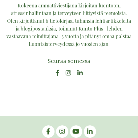
Kokeena ammattiviestijänä kirjoitan luontoon,
stressinhallintaan ja terveyteen liittyvistä teemoista.
Olen kirjoittanut 6 tietokirjaa, tuhansia lehtiartikkeleita
ja blogipostauksia, toiminut Kunto Plus -lehden
vastaavana toimittajana 13 vuotta ja pitänyt omaa palstaa
Luontaisterveydessä jo vuosien ajan.
Seuraa somessa