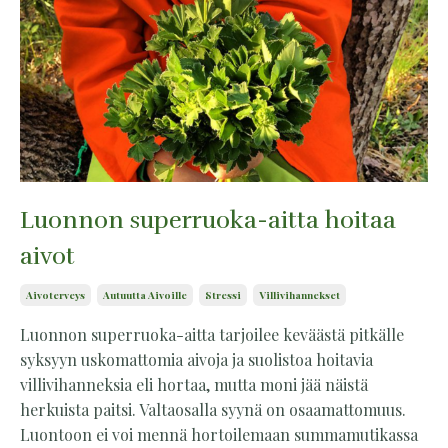
Luonnon superruoka-aitta hoitaa
aivot
Aivoterveys
Autuutta Aivoille
Stressi
Villivihannekset
Luonnon superruoka-aitta tarjoilee keväästä pitkälle
syksyyn uskomattomia aivoja ja suolistoa hoitavia
villivihanneksia eli hortaa, mutta moni jää näistä
herkuista paitsi. Valtaosalla syynä on osaamattomuus.
Luontoon ei voi mennä hortoilemaan summamutikassa