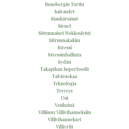
Runebergin Torttu
Sairaudet
Siankärsämö
Sienet
Sitruunaiset Nokkosletut
Sitruunakakku
Stressi
Stressinhallinta
Sydän
Takapihan Superfoodit
Talviruokaa
Teknologia
Terveys
Uni
Vesiheinä
Villiinny Villivihanneksiin
Villivihannekset
Villiyrtit