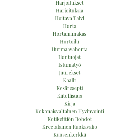
Harjoitukset
Harjoituksia
Hoitava Talvi
Horta
Hortamunakas
Hortoilu
Hurmaavahorta
Ilontuojat
Istumatyö
Juurekset
Kaalit
Kesäresepti
Kiitollisuus
Kirja
Kokonaisvaltainen Hyvinvointi
Kotikeittiön Rohdot
Kreetalainen Ruokavalio
Kuusenkerkkä