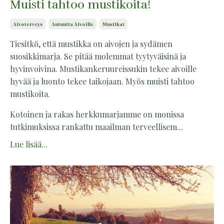
Muisti tahtoo mustikoita!
Aivoterveys
Autuutta Aivoille
Mustikat
Tiesitkö, että mustikka on aivojen ja sydämen
suosikkimarja. Se pitää molemmat tyytyväisinä ja
hyvinvoivina. Mustikankeruureissukin tekee aivoille
hyvää ja luonto tekee taikojaan. Myös muisti tahtoo
mustikoita.
Kotoinen ja rakas herkkumarjamme on monissa
tutkimuksissa rankattu maailman terveellisem...
Lue lisää...