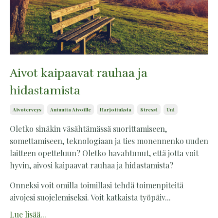
Aivot kaipaavat rauhaa ja
hidastamista
Aivoterveys
Autuutta Aivoille
Harjoituksia
Stressi
Uni
Oletko sinäkin väsähtämässä suorittamiseen,
somettamiseen, teknologiaan ja ties monennenko uuden
laitteen opetteluun? Oletko havahtunut, että jotta voit
hyvin, aivosi kaipaavat rauhaa ja hidastamista?
Onneksi voit omilla toimillasi tehdä toimenpiteitä
aivojesi suojelemiseksi. Voit katkaista työpäiv...
Lue lisää...