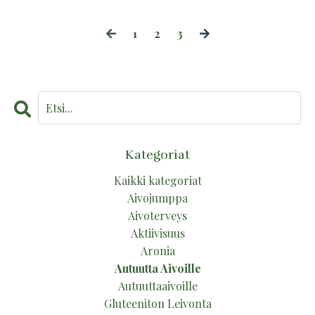
1
2
3
Kategoriat
Kaikki kategoriat
Aivojumppa
Aivoterveys
Aktiivisuus
Aronia
Autuutta Aivoille
Autuuttaaivoille
Gluteeniton Leivonta