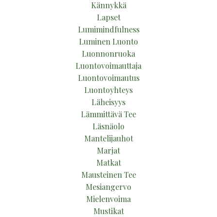
Kännykkä
Lapset
Lumimindfulness
Luminen Luonto
Luonnonruoka
Luontovoimauttaja
Luontovoimautus
Luontoyhteys
Läheisyys
Lämmittävä Tee
Läsnäolo
Mantelijauhot
Marjat
Matkat
Mausteinen Tee
Mesiangervo
Mielenvoima
Mustikat