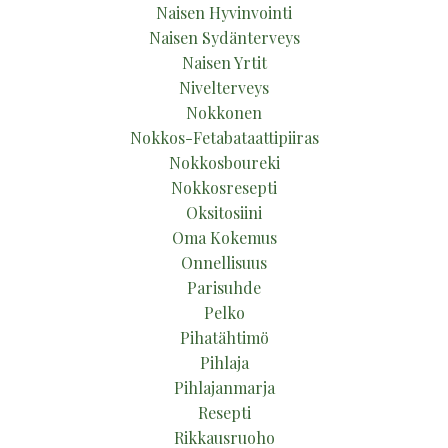
Naisen Hyvinvointi
Naisen Sydänterveys
Naisen Yrtit
Nivelterveys
Nokkonen
Nokkos-Fetabataattipiiras
Nokkosboureki
Nokkosresepti
Oksitosiini
Oma Kokemus
Onnellisuus
Parisuhde
Pelko
Pihatähtimö
Pihlaja
Pihlajanmarja
Resepti
Rikkausruoho