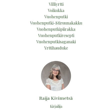
Villiyrtti
Voikukka
Vuohenputki
Vuohenputki-Stiruunakakku
Vuohenputkipiirakka
Vuohenputkiresepti
Vuohenputkisaganaki
Yrttihauduke
Raija Kivimetsä
Kirjailija