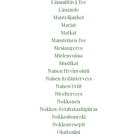
Lämmittävä Tee
Läsnäolo
Mantelijauhot
Marjat
Matkat
Mausteinen Tee
Mesiangervo
Mielenvoima
Mustikat
Naisen Hyvinvointi
Naisen Sydänterveys
Naisen Yrtit
Nivelterveys
Nokkonen
Nokkos-Fetabataattipiiras
Nokkosboureki
Nokkosresepti
Oksitosiini