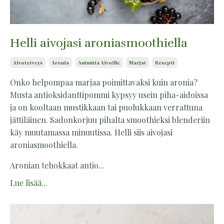
Helli aivojasi aroniasmoothiella
Aivoterveys
Aronia
Autuutta Aivoille
Marjat
Resepti
Onko helpompaa marjaa poimittavaksi kuin aronia?
Musta antioksidanttipommi kypsyy usein piha-aidoissa
ja on kooltaan mustikkaan tai puolukkaan verrattuna
jättiläinen. Sadonkorjuu pihalta smoothieksi blenderiin
käy muutamassa minuutissa. Helli siis aivojasi
aroniasmoothiella.
Aronian tehokkaat antio...
Lue lisää...