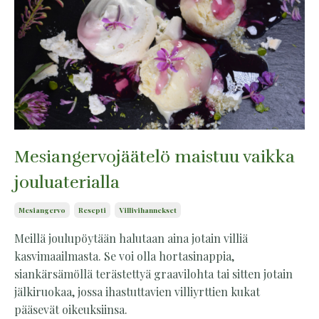
Mesiangervojäätelö maistuu vaikka
jouluaterialla
Mesiangervo
Resepti
Villivihannekset
Meillä joulupöytään halutaan aina jotain villiä
kasvimaailmasta. Se voi olla hortasinappia,
siankärsämöllä terästettyä graavilohta tai sitten jotain
jälkiruokaa, jossa ihastuttavien villiyrttien kukat
pääsevät oikeuksiinsa.