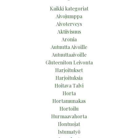
Kaikki kategoriat
Aivojumppa
Aivoterveys
Aktiivisuus
Aronia
Autuutta Aivoille
Autuuttaaivoille
Gluteeniton Leivonta
Harjoitukset
Harjoituksia
Hoitava Talvi
Horta
Hortamunakas
Hortoilu
Hurmaavahorta
Ilontuojat
Istumatyö