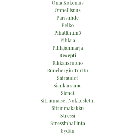
Oma Kokemus
Onnellisuus
Parisuhde
Pelko
Pihatähtimö
Pihlaja
Pihlajanmarja
Resepti
Rikkausruoho
Runebergin Torttu
Sairaudet
Siankärsämö
Sienet
Sitruunaiset Nokkosletut
Sitruunakakku
Stressi
Stressinhallinta
Sydän