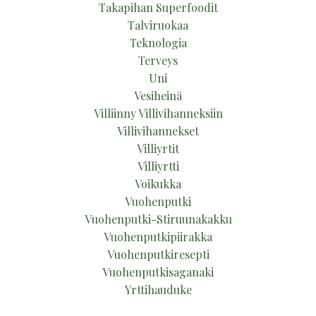
Takapihan Superfoodit
Talviruokaa
Teknologia
Terveys
Uni
Vesiheinä
Villiinny Villivihanneksiin
Villivihannekset
Villiyrtit
Villiyrtti
Voikukka
Vuohenputki
Vuohenputki-Stiruunakakku
Vuohenputkipiirakka
Vuohenputkiresepti
Vuohenputkisaganaki
Yrttihauduke