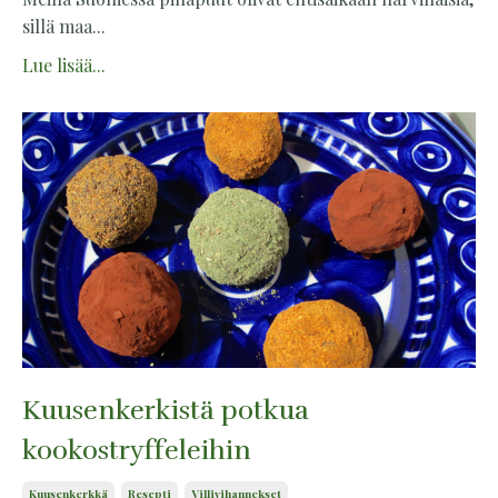
sillä maa...
Lue lisää...
Kuusenkerkistä potkua
kookostryffeleihin
Kuusenkerkkä
Resepti
Villivihannekset