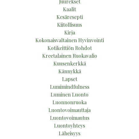
Juurekset
Kaalit
Kesäresepti
Kiitollisuus
Kirja
Kokonaisvaltainen Hyvinvointi
Kotikeittiön Rohdot
Kreetalainen Ruokavalio
Kuusenkerkkä
Kännykkä
Lapset
Lumimindfulness
Luminen Luonto
Luonnonruoka
Luontovoimauttaja
Luontovoimautus
Luontoyhteys
Läheisyys