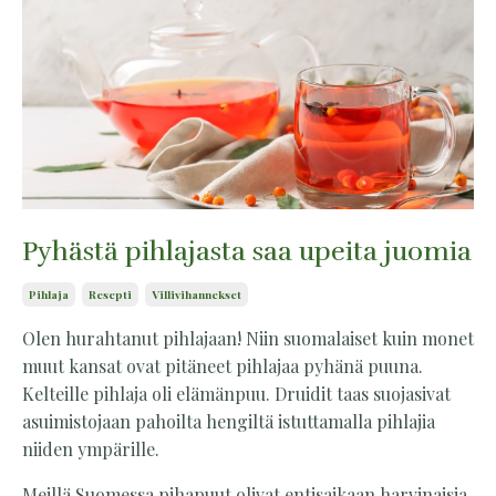
Pyhästä pihlajasta saa upeita juomia
Pihlaja
Resepti
Villivihannekset
Olen hurahtanut pihlajaan! Niin suomalaiset kuin monet
muut kansat ovat pitäneet pihlajaa pyhänä puuna.
Kelteille pihlaja oli elämänpuu. Druidit taas suojasivat
asuimistojaan pahoilta hengiltä istuttamalla pihlajia
niiden ympärille.
Meillä Suomessa pihapuut olivat entisaikaan harvinaisia,