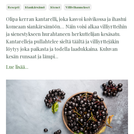
Resepti
Siankärsämö
Sienet
Villivihannekset
Olipa kerran kantarelli, joka kasvoi koivikossa ja ihastui
komeaan siankärsämöön… Näin voisi alkaa villiyrtteihin
ja sienestykseen hurahtaneen herkuttelijan kesäsatu.
Kantarelleja pullahtelee sieltä täältä ja villiyrttejäkin
löytyy joka paikasta ja todella laadukkaina. Kuluvan
kesän runsaat ja lämpi...
Lue lisää...