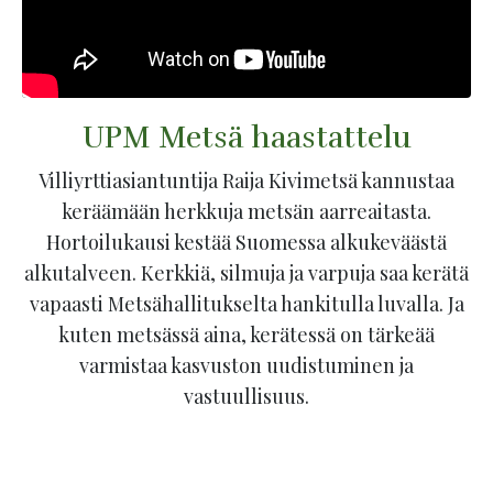
UPM Metsä haastattelu
Villiyrttiasiantuntija Raija Kivimetsä kannustaa
keräämään herkkuja metsän aarreaitasta.
Hortoilukausi kestää Suomessa alkukeväästä
alkutalveen. Kerkkiä, silmuja ja varpuja saa kerätä
vapaasti Metsähallitukselta hankitulla luvalla. Ja
kuten metsässä aina, kerätessä on tärkeää
varmistaa kasvuston uudistuminen ja
vastuullisuus.