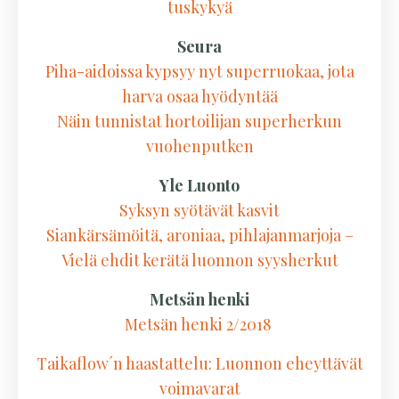
tus­ky­kyä
Seura
Piha-aidoissa kypsyy nyt superruokaa, jota
harva osaa hyödyntää
Näin tunnistat hortoilijan superherkun
vuohenputken
Yle Luonto
Syksyn syötävät kasvit
Siankärsämöitä, aroniaa, pihlajanmarjoja –
Vielä ehdit kerätä luonnon syysherkut
Metsän henki
Metsän henki 2/2018
Taikaflow´n haastattelu: Luonnon eheyttävät
voimavarat