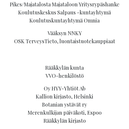
Pikes/Majatalosta Majataloon Yritysrypäshanke
Koulutuskeskus Salpaus -kuntayhtymä
Koulutuskuntayhtymä Omnia
Vääksyn NNKY
OSK TerveysTieto, luontaistuotekauppiaat
Rääkkylän kunta
VVO-henkilöstö
Oy HYY-Yhtiöt Ab
Kallion kirjasto, Helsinki
Botanian ystävät ry
Merenkulkijan päiväkoti, Espoo
Rääkkylän kirjasto