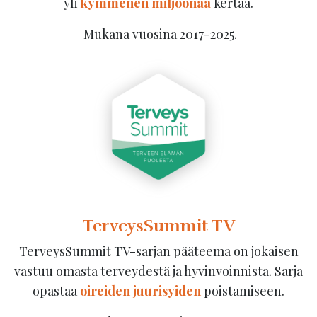
yli
kymmenen
miljoonaa
kertaa.
Mukana vuosina 2017-2025.
TerveysSummit TV
TerveysSummit TV-sarjan pääteema on jokaisen
vastuu omasta terveydestä ja hyvinvoinnista. Sarja
opastaa
oireiden juurisyiden
poistamiseen.