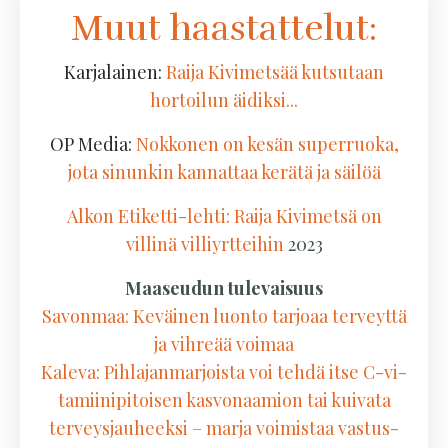
Muut haastattelut:
Karjalainen:
Raija Kivimetsää kutsutaan
hortoilun äidiksi...
OP Media:
Nokkonen on kesän superruoka,
jota sinunkin kannattaa kerätä ja säilöä
Alkon Etiketti-lehti: Raija Kivimetsä on
villinä villiyrtteihin
2023
Maaseudun tulevaisuus
Savonmaa:
Keväinen luonto tarjoaa terveyttä
ja vihreää voimaa
Kaleva
: Pih­la­jan­mar­jois­ta voi tehdä itse C-vi­
ta­mii­ni­pi­toi­sen kas­vo­naa­mion tai kuivata
ter­veys­jau­heek­si – marja voi­mis­taa vas­tus­