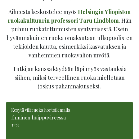
Aiheesta keskustelee myös
Helsingin
Yliopiston
ruokakulttuurin professori Taru Lindblom
.
Hän
puhuu ruokatottumusten syntymisestä. Usein
hyvänmakuinen ruoka omaksutaan ulkopuolisten
tekijöiden kautta, esimerkiksi kasvatuksen ja
vanhempien ruokavalion myötä.
Tutkijan kanssa käydään läpi myös vastauksia
siihen, miksi terveellinen ruoka mielletään
joskus pahanmakuiseksi.
Kesytä villiruoka hortoilemalla
Ihminen huippuvireessä
31:55