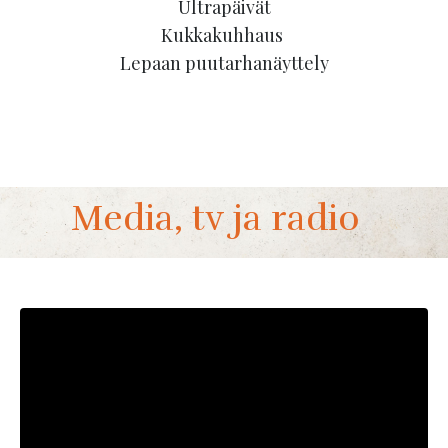
Ultrapäivät
Kukkakuhhaus
Lepaan puutarhanäyttely
Media, tv ja radio
Liquid error: Nil location provided. Can't build
URI.