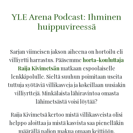
YLE Arena Podcast: Ihminen
huippuvireessä
Sarjan viimeisen jakson aiheena on hortoilu eli
villiyrtti harrastus. Pääsemme
horta-kouluttaja
Raija Kivimetsän
matkaan espoolaiselle
lenkkipolulle. Sieltä suuhun poimitaan useita
tuttuja syötäviä villikasveja ja kokeillaan uusiakin
villiyrttejä. Minkälaista lähiravintoa omasta
lähimetsästä voisi löytää?
Raija Kivimetsä kertoo mistä villikasveista olisi
helppo aloittaa ja mistä kasvista saa pienelläkin
määrällä paljon makua omaan keittiöön.