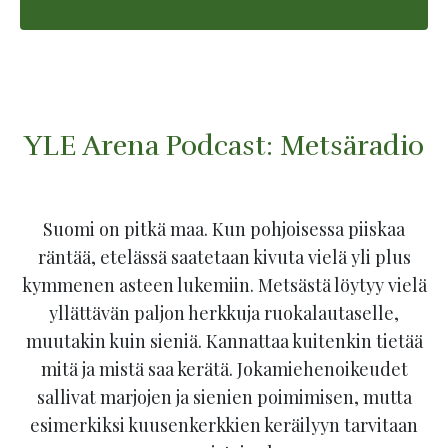
YLE Arena Podcast: Metsäradio
Suomi on pitkä maa. Kun pohjoisessa piiskaa
räntää, etelässä saatetaan kivuta vielä yli plus
kymmenen asteen lukemiin. Metsästä löytyy vielä
yllättävän paljon herkkuja ruokalautaselle,
muutakin kuin sieniä. Kannattaa kuitenkin tietää
mitä ja mistä saa kerätä. Jokamiehenoikeudet
sallivat marjojen ja sienien poimimisen, mutta
esimerkiksi kuusenkerkkien keräilyyn tarvitaan