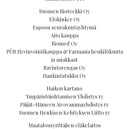
Suomen Bioteekki Oy
Elokinker Oy
Espoon seurakuntayhtymä
Aito kauppa
Biomed Oy
PÜR Hyvinvointikauppa & Farmasia henkilökunta
ja asiakkaat
Ravintorengas Oy
Hankintatukku Oy
Haikon kartano
Ympäristöjohtamisen Yhdistys ry
Päijät-Hämeen Aivovammayhdistys ry
Suomen Henkisen Kehityksen Liitto ry
Maatalousyrittäjien eläkelaitos